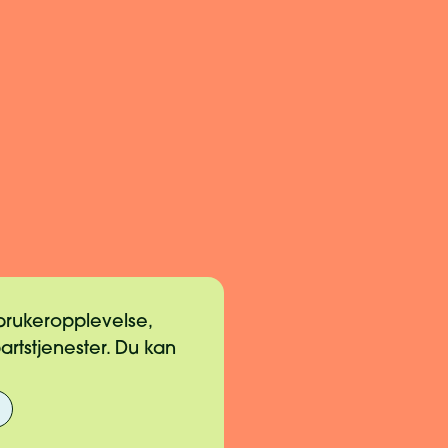
 brukeropplevelse,
partstjenester. Du kan
gslinjer for gaver
k