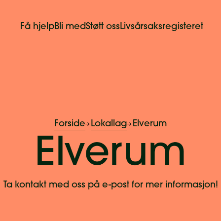
Få hjelp
Bli med
Støtt oss
Livsårsaksregisteret
Forside
Lokallag
Elverum
Elverum
Ta kontakt med oss på e-post for mer informasjon!