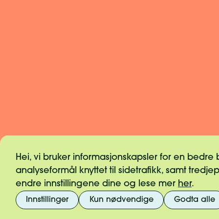
Hei, vi bruker informasjonskapsler for en bedre
analyseformål knyttet til sidetrafikk, samt tredje
endre innstillingene dine og lese mer
her
.
Informasjonskapsler
Vilkår og retnin
Pressekontakt
Varsling og etik
Innstillinger
Kun nødvendige
Godta alle
Personvern