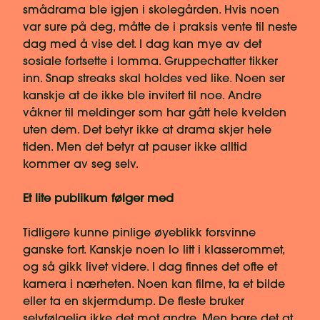
smådrama ble igjen i skolegården. Hvis noen
var sure på deg, måtte de i praksis vente til neste
dag med å vise det. I dag kan mye av det
sosiale fortsette i lomma. Gruppechatter tikker
inn. Snap streaks skal holdes ved like. Noen ser
kanskje at de ikke ble invitert til noe. Andre
våkner til meldinger som har gått hele kvelden
uten dem. Det betyr ikke at drama skjer hele
tiden. Men det betyr at pauser ikke alltid
kommer av seg selv.
Et lite publikum følger med
Tidligere kunne pinlige øyeblikk forsvinne
ganske fort. Kanskje noen lo litt i klasserommet,
og så gikk livet videre. I dag finnes det ofte et
kamera i nærheten. Noen kan filme, ta et bilde
eller ta en skjermdump. De fleste bruker
selvfølgelig ikke det mot andre. Men bare det at