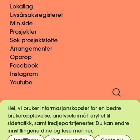
Lokallag
Livsårsaksregisteret
Min side
Prosjekter
Søk prosjektstøtte
Arrangementer
Opprop
Facebook
Instagram
Youtube
Informasjonskapsler
Hei, vi bruker informasjonskapsler for en bedre
Pressekontakt
brukeropplevelse, analyseformål knyttet til
Personvern
sidetrafikk, samt tredjepartstjenester. Du kan endre
Vilkår og retningslinjer for gaver
innstillingene dine og lese mer
her
.
Varsling og etikk