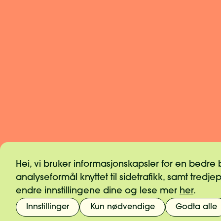
Hei, vi bruker informasjonskapsler for en bedre
analyseformål knyttet til sidetrafikk, samt tredje
endre innstillingene dine og lese mer
her
.
Informasjonskapsler
Vilkår og retnin
Pressekontakt
Varsling og etik
Innstillinger
Kun nødvendige
Godta alle
Personvern