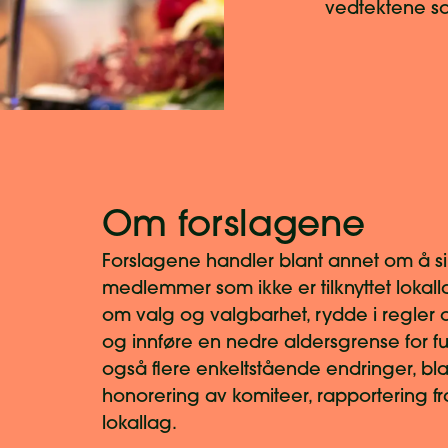
vedtektene so
Om forslagene
Forslagene handler blant annet om å si
medlemmer som ikke er tilknyttet lokal
om valg og valgbarhet, rydde i regler om
og innføre en nedre aldersgrense for ful
også flere enkeltstående endringer, blan
honorering av komiteer, rapportering f
lokallag.