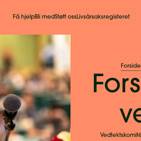
Få hjelp
Bli med
Støtt oss
Livsårsaksregisteret
Forside
Fors
v
Vedtektskomitée