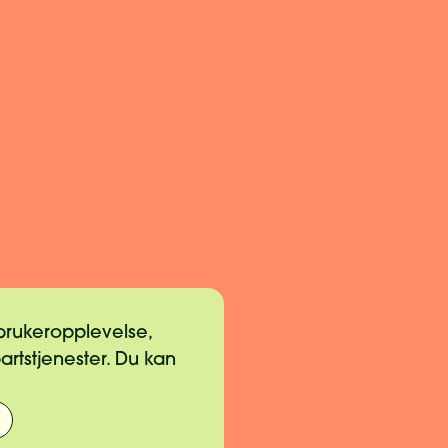
 brukeropplevelse,
partstjenester. Du kan
gslinjer for gaver
k