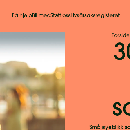
Få hjelp
Bli med
Støtt oss
Livsårsaksregisteret
Forside
3
s
Små øyeblikk sa