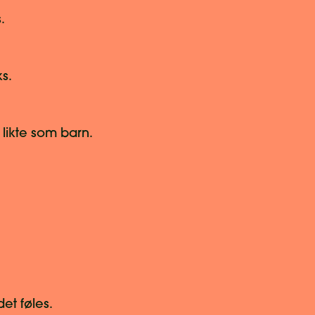
.
ks.
 likte som barn.
et føles.