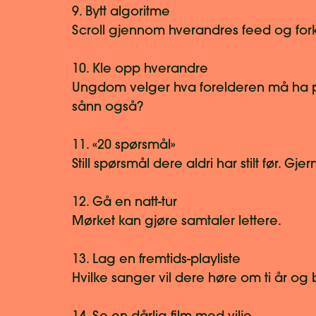
9. Bytt algoritme
Scroll gjennom hverandres feed og fork
10. Kle opp hverandre
Ungdom velger hva forelderen må ha på
sånn også?
11. «20 spørsmål»
Still spørsmål dere aldri har stilt før. Gjern
12. Gå en natt-tur
Mørket kan gjøre samtaler lettere.
13. Lag en fremtids-playliste
Hvilke sanger vil dere høre om ti år og b