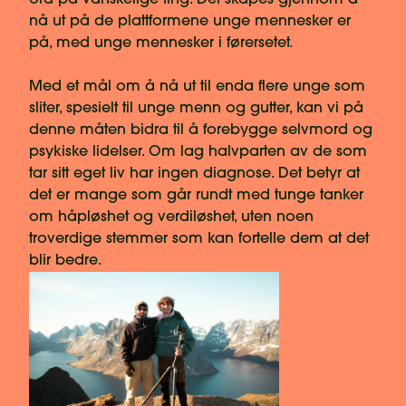
ord på vanskelige ting. Det skapes gjennom å
nå ut på de plattformene unge mennesker er
på, med unge mennesker i førersetet.
Med et mål om å nå ut til enda flere unge som
sliter, spesielt til unge menn og gutter, kan vi på
denne måten bidra til å forebygge selvmord og
psykiske lidelser. Om lag halvparten av de som
tar sitt eget liv har ingen diagnose. Det betyr at
det er mange som går rundt med tunge tanker
om håpløshet og verdiløshet, uten noen
troverdige stemmer som kan fortelle dem at det
blir bedre.